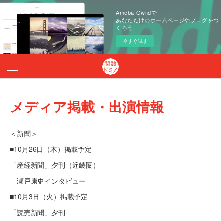
Ameba Owndで
あなただけのホームページやブログをつ
くろう
今すぐ試す
メディア掲載・出演情報
＜新聞＞
■10月26日（木）掲載予定
「産経新聞」夕刊（近畿圏）
瀬戸康史インタビュー
■10月3日（火）掲載予定
「読売新聞」夕刊