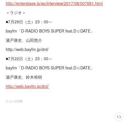
http://enterstage.jp/sp/interview/2017/08/007681.html
＜ラジオ＞
■7月29日（土）23：00～
bayfm「D-RADIO BOYS SUPER feat.D☆DATE」
瀬戸康史、山田悠介
http://web.bayfm.jp/drd/
■7月22日（土）23：00～
bayfm「D-RADIO BOYS SUPER feat.D☆DATE」
瀬戸康史、鈴木裕樹
http://web.bayfm.jp/drd/
ニュース
(
18
)