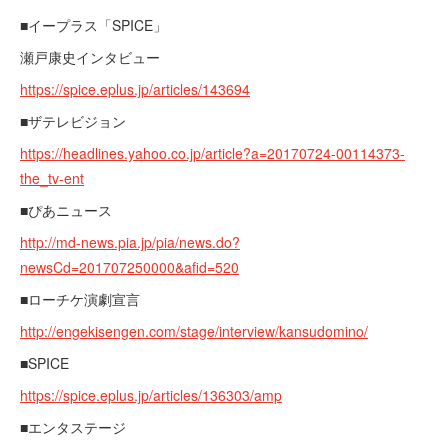
■イープラス「SPICE」
瀬戸康史インタビュー
https://spice.eplus.jp/articles/143694
■ザテレビジョン
https://headlines.yahoo.co.jp/article?a=20170724-00114373-
the_tv-ent
■ぴあニュース
http://md-news.pia.jp/pia/news.do?
newsCd=201707250000&afid=520
■ローチケ演劇宣言
http://engekisengen.com/stage/interview/kansudomino/
■SPICE
https://spice.eplus.jp/articles/136303/amp
■エンタステージ