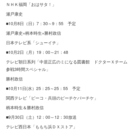
ＮＨＫ福岡「おはサタ！」
瀬戸康史
■10月8日（日）7：30～9：55 予定
瀬戸康史×柄本時生×勝村政信
日本テレビ系「シューイチ」
■10月2日（月）19：00～21：48
テレビ朝日系列「中居正広のミになる図書館 ドクターＸチーム
参戦3時間スペシャル」
勝村政信
■10月11日(水）25：25～25：55 予定
関西テレビ「ピーコ・兵頭のピーチケパーチケ」
柄本時生＆勝村政信
■9月30日（土）12：00～12：30放送
テレビ西日本「ももち浜ＤＸストア」