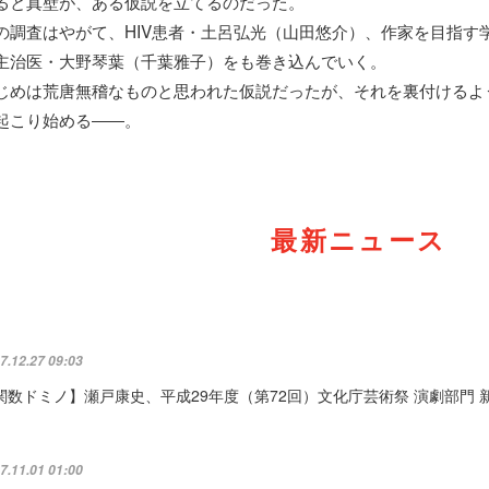
ると真壁が、ある仮説を立てるのだった。
の調査はやがて、HIV患者・土呂弘光（山田悠介）、作家を目指す
主治医・大野琴葉（千葉雅子）をも巻き込んでいく。
じめは荒唐無稽なものと思われた仮説だったが、それを裏付けるよ
起こり始める――。
最新ニュース
7.12.27 09:03
関数ドミノ】瀬戸康史、平成29年度（第72回）文化庁芸術祭 演劇部門 
7.11.01 01:00