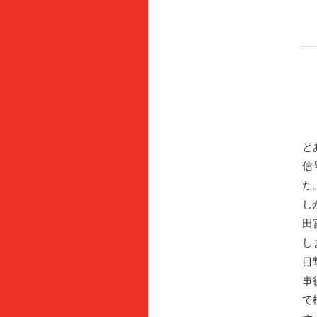
と
信
た
し
田
し
目
事
て