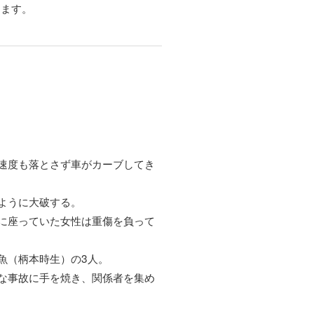
きます。
速度も落とさず車がカーブしてき
ように大破する。
に座っていた女性は重傷を負って
魚（柄本時生）の3人。
な事故に手を焼き、関係者を集め