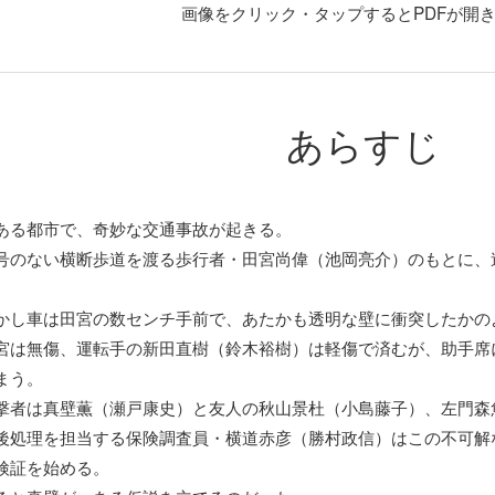
画像をクリック・タップするとPDFが開
あらすじ
ある都市で、奇妙な交通事故が起きる。
号のない横断歩道を渡る歩行者・田宮尚偉（池岡亮介）のもとに、
。
かし車は田宮の数センチ手前で、あたかも透明な壁に衝突したかの
宮は無傷、運転手の新田直樹（鈴木裕樹）は軽傷で済むが、助手席
まう。
撃者は真壁薫（瀬戸康史）と友人の秋山景杜（小島藤子）、左門森
後処理を担当する保険調査員・横道赤彦（勝村政信）はこの不可解
検証を始める。