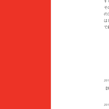
す
そ
の
は
で
201
【
201